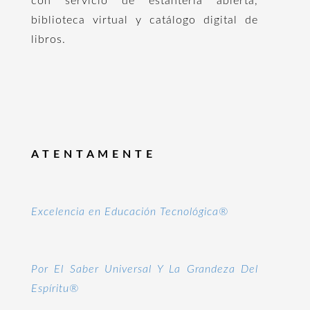
con servicio de estantería abierta,
biblioteca virtual y catálogo digital de
libros.
A T E N T A M E N T E
Excelencia en Educación Tecnológica®
Por El Saber Universal Y La Grandeza Del
Espíritu®