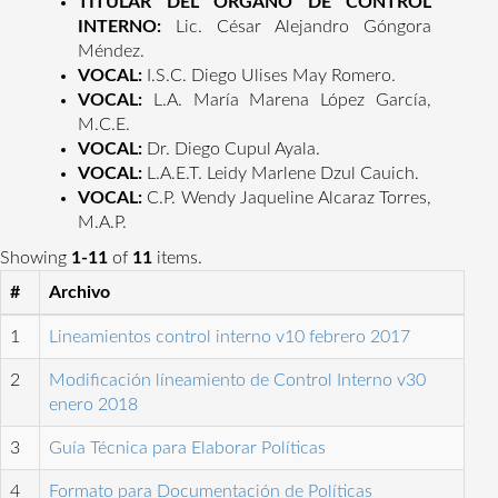
TITULAR DEL ÓRGANO DE CONTROL
INTERNO:
Lic. César Alejandro Góngora
Méndez.
VOCAL:
I.S.C. Diego Ulises May Romero.
VOCAL:
L.A. María Marena López García,
M.C.E.
VOCAL:
Dr. Diego Cupul Ayala.
VOCAL:
L.A.E.T. Leidy Marlene Dzul Cauich.
VOCAL:
C.P. Wendy Jaqueline Alcaraz Torres,
M.A.P.
Showing
1-11
of
11
items.
#
Archivo
1
Lineamientos control interno v10 febrero 2017
2
Modificación líneamiento de Control Interno v30
enero 2018
3
Guía Técnica para Elaborar Políticas
4
Formato para Documentación de Políticas