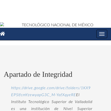
Toggl
navig
Apartado de Integridad
https://drive.google.com/drive/folders/1KX9
EPSlfcmYzewyapG3C_M-YafXqyeRE
El
Instituto Tecnológico Superior de Valladolid
es una institución de Nivel Superior