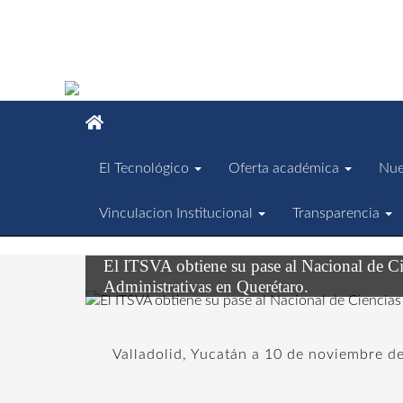
El Tecnológico
Oferta académica
Nue
Vinculacion Institucional
Transparencia
El ITSVA obtiene su pase al Nacional de C
Administrativas en Querétaro.
Valladolid, Yucatán a 10 de noviembre