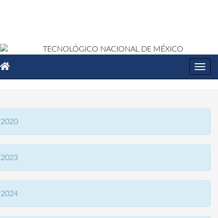
Toggl
navig
2020
2023
2024